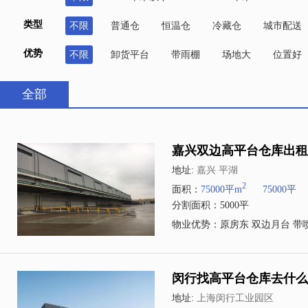
类型
不限
普通仓
恒温仓
冷藏仓
城市配送
优势
不限
卸货平台
带雨棚
场地大
位置好
全部
嘉兴双边高平台仓库出租7
地址:
嘉兴 平湖
2
面积：
75000平m
75000平
分割面积：5000平
物业优势：原房东 双边月台 带
地址:
上海闵行工业园区