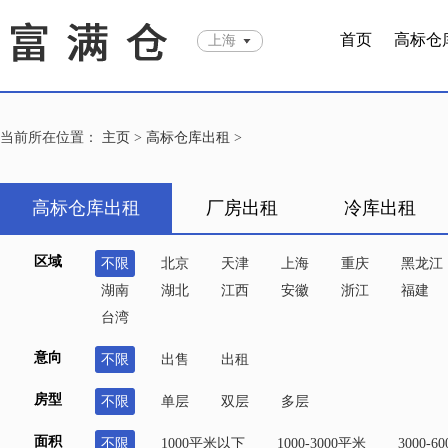
首页
高标仓
上海
当前所在位置：
主页
>
高标仓库出租
>
高标仓库出租
厂房出租
冷库出租
区域
不限
北京
天津
上海
重庆
黑龙江
湖南
湖北
江西
安徽
浙江
福建
台湾
意向
不限
出售
出租
房型
不限
单层
双层
多层
面积
不限
1000平米以下
1000-3000平米
3000-6