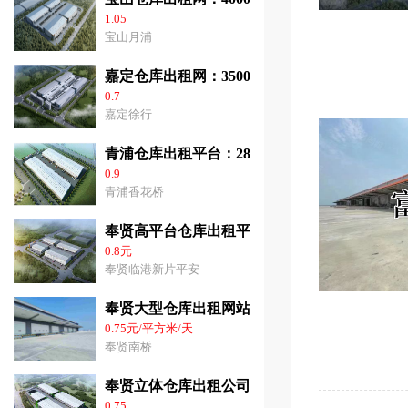
1.05
宝山月浦
嘉定仓库出租网：35000平方米高标仓库出租
0.7
嘉定徐行
青浦仓库出租平台：28000平方米高平台仓库
0.9
青浦香花桥
奉贤高平台仓库出租平台：2千平方米-6.3万
0.8元
奉贤临港新片平安
奉贤大型仓库出租网站：3千-2.8平方米高10.
0.75元/平方米/天
奉贤南桥
奉贤立体仓库出租公司：3千平-3.6万平方价
0.75