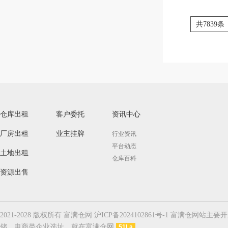
共7839条
仓库出租
客户委托
资讯中心
厂房出租
业主挂牌
行业资讯
平台动态
土地出租
仓库百科
资源出售
2021-2028 版权所有 富满仓网 沪ICP备2024102861号-1
储、电商类企业选址，就在富满仓网
51La